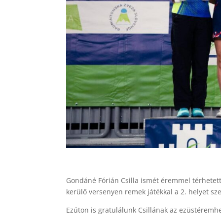
Gondáné Fórián Csilla ismét éremmel térhetet
kerülő versenyen remek játékkal a 2. helyet sz
Ezúton is gratulálunk Csillának az ezüstéremh