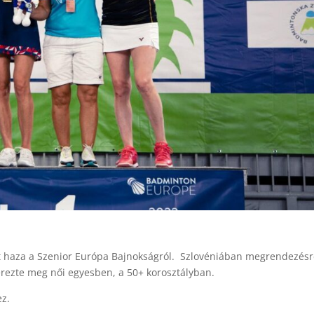
t haza a Szenior Európa Bajnokságról. Szlovéniában megrendezés
erezte meg női egyesben, a 50+ korosztályban.
ez.