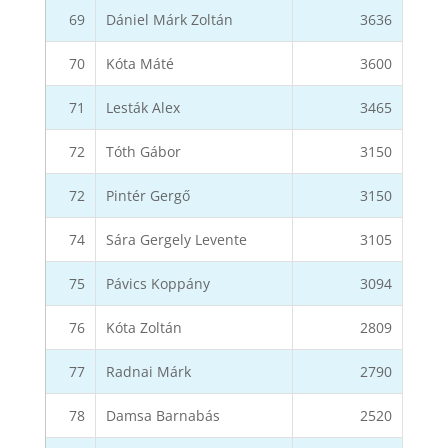
69
Dániel Márk Zoltán
3636
70
Kóta Máté
3600
71
Lesták Alex
3465
72
Tóth Gábor
3150
72
Pintér Gergő
3150
74
Sára Gergely Levente
3105
75
Pávics Koppány
3094
76
Kóta Zoltán
2809
77
Radnai Márk
2790
78
Damsa Barnabás
2520