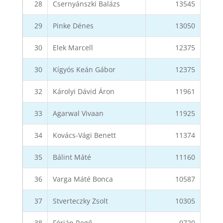
28
Csernyánszki Balázs
13545
29
Pinke Dénes
13050
30
Elek Marcell
12375
30
Kígyós Keán Gábor
12375
32
Károlyi Dávid Áron
11961
33
Agarwal Vivaan
11925
34
Kovács-Vági Benett
11374
35
Bálint Máté
11160
36
Varga Máté Bonca
10587
37
Stverteczky Zsolt
10305
38
Fórián Regő
9720