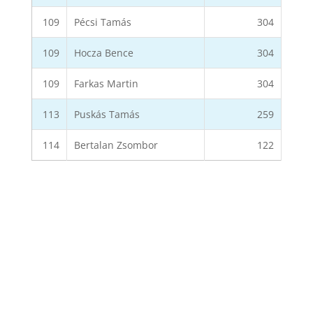
109
Pécsi Tamás
304
109
Hocza Bence
304
109
Farkas Martin
304
113
Puskás Tamás
259
114
Bertalan Zsombor
122