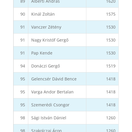
89
Alberti András
1620
90
Kinál Zoltán
1575
91
Vanczer Zétény
1530
91
Nagy Kristóf Gergő
1530
91
Pap Kende
1530
94
Donáczi Gergő
1519
95
Gelencsér Dávid Bence
1418
95
Varga Andor Bertalan
1418
95
Szemerédi Csongor
1418
98
Sági István Dániel
1260
98
Szakolczai Áron
1260