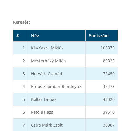
Keresés:
#
Név
Pontszám
1
Kis-Kasza Miklós
106875
2
Mesterházy Milán
89325
3
Horváth Csanád
72450
4
Erdős Zsombor Bendegúz
47475
5
Kollár Tamás
43020
6
Pető Balázs
39510
7
Czira Márk Zsolt
30987