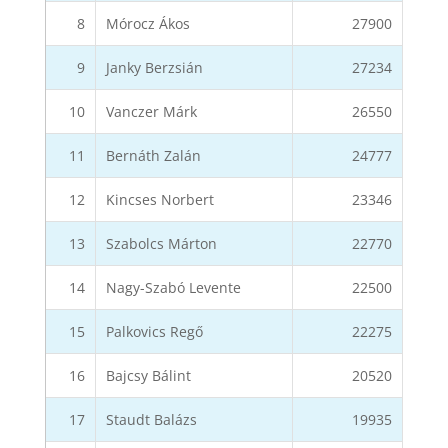
8
Mórocz Ákos
27900
9
Janky Berzsián
27234
10
Vanczer Márk
26550
11
Bernáth Zalán
24777
12
Kincses Norbert
23346
13
Szabolcs Márton
22770
14
Nagy-Szabó Levente
22500
15
Palkovics Regő
22275
16
Bajcsy Bálint
20520
17
Staudt Balázs
19935