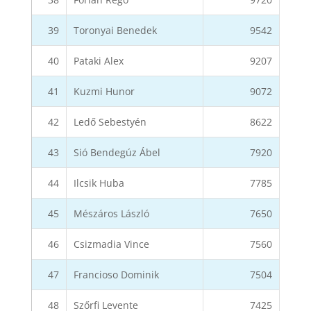
39
Toronyai Benedek
9542
40
Pataki Alex
9207
41
Kuzmi Hunor
9072
42
Ledő Sebestyén
8622
43
Sió Bendegúz Ábel
7920
44
Ilcsik Huba
7785
45
Mészáros László
7650
46
Csizmadia Vince
7560
47
Francioso Dominik
7504
48
Szőrfi Levente
7425