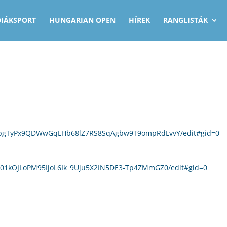
DIÁKSPORT
HUNGARIAN OPEN
HÍREK
RANGLISTÁK
/1SpgTyPx9QDWwGqLHb68lZ7RS8SqAgbw9T9ompRdLvvY/edit#gid=0
1M01kOJLoPM95IjoL6Ik_9Uju5X2IN5DE3-Tp4ZMmGZ0/edit#gid=0