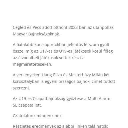
Cegléd és Pécs adott otthont 2023-ban az utánpótlás
Magyar Bajnokságoknak.
A fiatalabb korcsoportokban jelentős létszám gyűlt
össze, míg az U17-es és U19-es játékosok közül főleg
az élvonalbeli játékosok vettek részt a
megmérettetéseken.
A versenyeken Liang Eliza és Mesterházy Milán két
korosztályban is egyéni országos bajnoki címet tudott
szerezni.
Az U19-es Csapatbajnokság győztese a Multi Alarm
SE csapata lett.
Gratulálunk mindenkinek!
Részletes eredmények az alábbi linken találhatók: