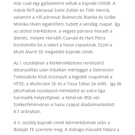
már csak egy győzelemre voltak a bajnoki címtől. A
másik férfi párossal Szele Zoltán és Tóth Henrik,
valamint a női párossal Bukoviczki Bianka és Szőke
Mónika révén egyenlíteni tudott a vendég csapat. Így
az utolsó mérkőzésre, a vegyes párosra maradt a
döntés, melyen Horváth Csanád és Hart Petra
bizotsította be a sikert a hazai cspaatnak. Ezzel a
Multi Alarm SE megvédte bajnoki címét.
Az I. osztályban a körkérmkőzéses rendszerű
lebonyolítás után hibátlan mérleggel a Debreceni
Tollaslabda Klub bizonyult a legjobb csapatnak a
HTSE, a Multicolor SE és a Tisza Tollas Se előtt. Így ők
játszhattak osztályozó mérkőzést az extra liga
harmadik helyezttjével, a Fehérvár BSE-vel.
Székesfehérváron a hazai csapat diadalmaskodott
8:1 arányban.
A II. osztály bajnoki címét körmérkőzések után a
Bodajki TE szerezte meg. A dobogó második fokára a