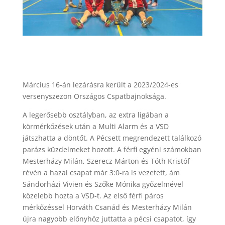
Március 16-án lezárásra került a 2023/2024-es
versenyszezon Országos Cspatbajnoksága.
A legerősebb osztályban, az extra ligában a
körmérkőzések után a Multi Alarm és a VSD
játszhatta a döntőt. A Pécsett megrendezett találkozó
parázs küzdelmeket hozott. A férfi egyéni számokban
Mesterházy Milán, Szerecz Márton és Tóth Kristóf
révén a hazai csapat már 3:0-ra is vezetett, ám
Sándorházi Vivien és Szőke Mónika győzelmével
közelebb hozta a VSD-t. Az első férfi páros
mérkőzéssel Horváth Csanád és Mesterházy Milán
újra nagyobb előnyhöz juttatta a pécsi csapatot, így