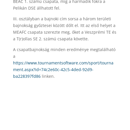
BEAC 1. számú csapata, míg a harmadik fokra a
Pelikán DSE állhatott fel.
III. osztályban a bajnoki cím sorsa a három területi
bajnokság győztesei között dőlt el. Itt az első helyet a
MEAFC csapata szerezte meg, őket a Veszprémi TE és
a T(r)ollas SE 2. számú csapata követte.
A csapatbajnokság minden eredménye megtalálható
a
https://www.tournamentsoftware.com/sport/tourna
ment.aspx?id=74c2e60c-42c5-4ded-92d9-
ba228397fd86
linken.