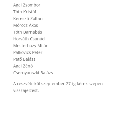
Ágai Zsombor
Tóth Kristóf
Kereszti Zoltán
Mórocz Ákos
Tóth Barnabás
Horváth Csanád
Mesterházy Milán
Palkovics Péter
Pető Balázs
Ágai Zénó
Csernyánszki Balázs
A részvételről szeptember 27-ig kérek szépen
visszajelzést.