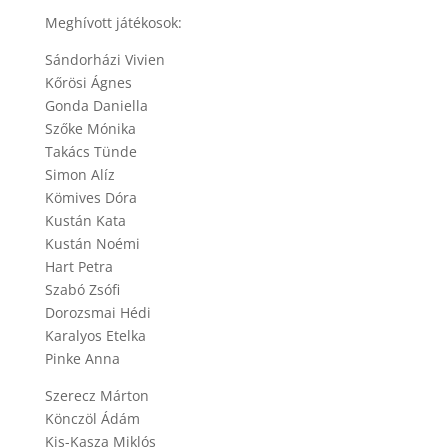
Meghívott játékosok:
Sándorházi Vivien
Kőrösi Ágnes
Gonda Daniella
Szőke Mónika
Takács Tünde
Simon Alíz
Kömives Dóra
Kustán Kata
Kustán Noémi
Hart Petra
Szabó Zsófi
Dorozsmai Hédi
Karalyos Etelka
Pinke Anna
Szerecz Márton
Könczöl Ádám
Kis-Kasza Miklós