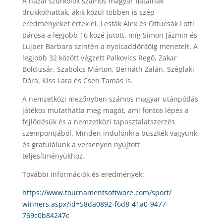
A hazai szurkolók számos magyar fiatalnak
drukkolhattak, akik közül többen is szép
eredményeket értek el. Lesták Alex és Ottucsák Lotti
párosa a legjobb 16 közé jutott, míg Simon Jázmin és
Lujber Barbara szintén a nyolcaddöntőig menetelt. A
legjobb 32 között végzett Palkovics Regő, Zakar
Boldizsár, Szabolcs Márton, Bernáth Zalán, Széplaki
Dóra, Kiss Lara és Cseh Tamás is.
A nemzetközi mezőnyben számos magyar utánpótlás
játékos mutathatta meg magát, ami fontos lépés a
fejlődésük és a nemzetközi tapasztalatszerzés
szempontjából. Minden indulónkra büszkék vagyunk,
és gratulálunk a versenyen nyújtott
teljesítményükhöz.
További információk és eredmények:
https://www.
tournamentsoftware.com/sport/
winners.aspx?id=58da0892-f6d8-
41a0-9477-
769c0b84247c