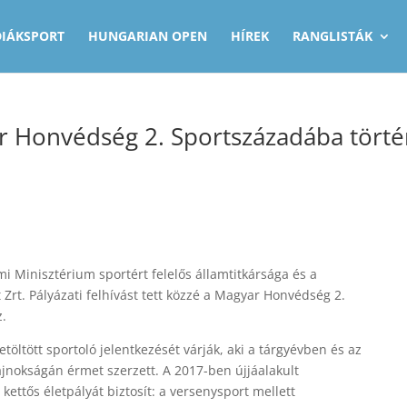
DIÁKSPORT
HUNGARIAN OPEN
HÍREK
RANGLISTÁK
yar Honvédség 2. Sportszázadába tört
 Minisztérium sportért felelős államtitkársága és a
rt. Pályázati felhívást tett közzé a Magyar Honvédség 2.
.
töltött sportoló jelentkezését várják, aki a tárgyévben és az
jnokságán érmet szerzett. A 2017-ben újjáalakult
ettős életpályát biztosít: a versenysport mellett