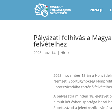
2026EJC
Pályázati felhívás a Mag
felvételhez
2023. nov. 14.
|
Hírek
2023. november 13-án a Honvédelmi
Nemzeti Sportügynökség Nonprofit Z
Sportszázadába történő felvételhez
A pályázatra minden 18. életévét be
elmúlt két évben sportága hazai ba
Sportszázad a jelentkezők számára k