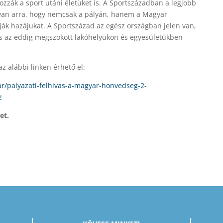
zzák a sport utáni életüket is. A Sportszázadban a legjobb
van arra, hogy nemcsak a pályán, hanem a Magyar
lják hazájukat. A Sportszázad az egész országban jelen van,
 is az eddig megszokott lakóhelyükön és egyesületükben
az alábbi linken érhető el:
/palyazati-felhivas-a-magyar-honvedseg-2-
z
et.