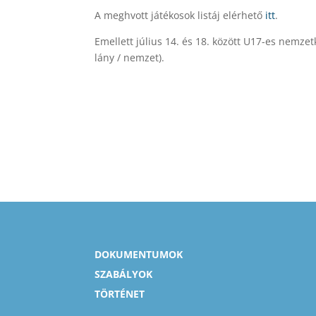
A meghvott játékosok listáj elérhető
itt
.
Emellett j
úlius 14. és 18. között U17-es nemzet
lány / nemzet).
DOKUMENTUMOK
SZABÁLYOK
TÖRTÉNET