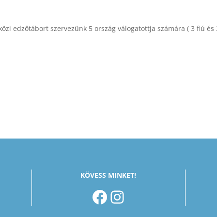
közi edzőtábort szervezünk 5 ország válogatottja számára ( 3 fiú és 
KÖVESS MINKET!
FACEBOOK
INSTAGRAM