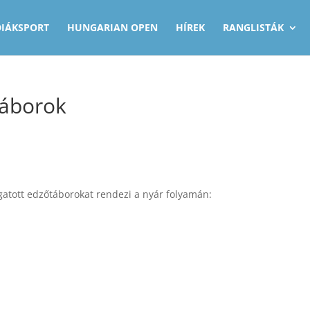
DIÁKSPORT
HUNGARIAN OPEN
HÍREK
RANGLISTÁK
táborok
gatott edzőtáborokat rendezi a nyár folyamán: