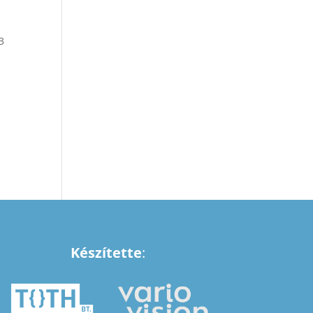
3
Készítette
: