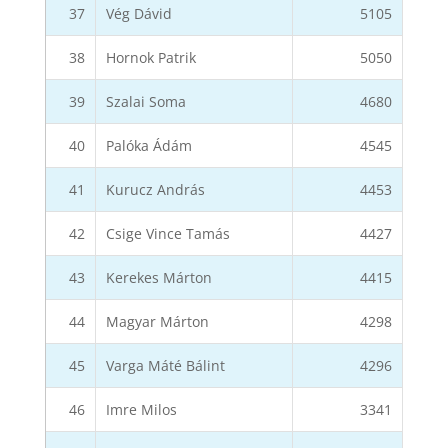
37
Vég Dávid
5105
38
Hornok Patrik
5050
39
Szalai Soma
4680
40
Palóka Ádám
4545
41
Kurucz András
4453
42
Csige Vince Tamás
4427
43
Kerekes Márton
4415
44
Magyar Márton
4298
45
Varga Máté Bálint
4296
46
Imre Milos
3341