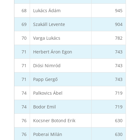
68
Lukács Ádám
945
69
Szakáll Levente
904
70
Varga Lukács
782
71
Herbert Áron Egon
743
71
Diósi Nimród
743
71
Papp Gergő
743
74
Palkovics Ábel
719
74
Bodor Emil
719
76
Kocsner Botond Erik
630
76
Poberai Milán
630