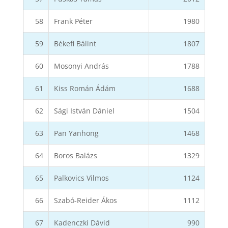
58
Frank Péter
1980
59
Békefi Bálint
1807
60
Mosonyi András
1788
61
Kiss Román Ádám
1688
62
Sági István Dániel
1504
63
Pan Yanhong
1468
64
Boros Balázs
1329
65
Palkovics Vilmos
1124
66
Szabó-Reider Ákos
1112
67
Kadenczki Dávid
990