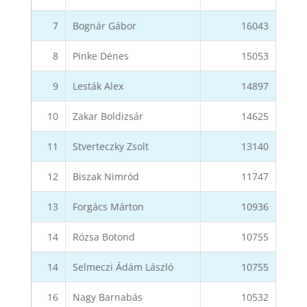
7
Bognár Gábor
16043
8
Pinke Dénes
15053
9
Lesták Alex
14897
10
Zakar Boldizsár
14625
11
Stverteczky Zsolt
13140
12
Biszak Nimród
11747
13
Forgács Márton
10936
14
Rózsa Botond
10755
14
Selmeczi Ádám László
10755
16
Nagy Barnabás
10532