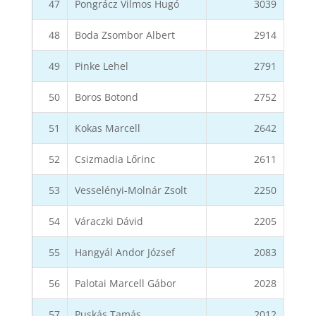
47
Pongrácz Vilmos Hugó
3039
48
Boda Zsombor Albert
2914
49
Pinke Lehel
2791
50
Boros Botond
2752
51
Kokas Marcell
2642
52
Csizmadia Lőrinc
2611
53
Vesselényi-Molnár Zsolt
2250
54
Váraczki Dávid
2205
55
Hangyál Andor József
2083
56
Palotai Marcell Gábor
2028
57
Puskás Tamás
2012