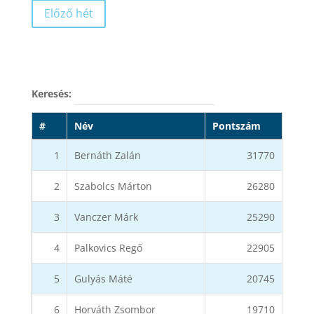
Előző hét
Keresés:
#
Név
Pontszám
1
Bernáth Zalán
31770
2
Szabolcs Márton
26280
3
Vanczer Márk
25290
4
Palkovics Regő
22905
5
Gulyás Máté
20745
6
Horváth Zsombor
19710