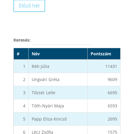
Előző hét
Keresés:
#
Név
Pontszám
1
Réti Júlia
11431
2
Ungvári Gréta
9609
3
Tőzsér Lelle
6695
4
Tóth-Nyári Maja
6593
5
Papp Eliza Kincső
2695
6
Lécz Zsófia
1575