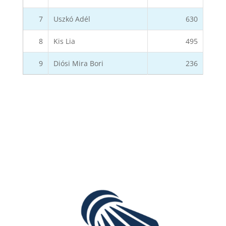
7
Uszkó Adél
630
8
Kis Lia
495
9
Diósi Mira Bori
236